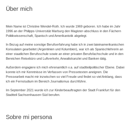
Über mich
Mein Name ist Christine Wendel-Roth. Ich wurde 1969 geboren. Ich habe im Jahr
1996 an der Philipps-Universität Marburg den Magister-abschluss in den Fächern
Politikwissenschaft, Spanisch und Amerikanistik abgelegt.
In Bezug auf meine sonstige Berufserfahrung habe ich in zwei lateinamerikanischen
Konsulaten gearbeitet (Argentinien und Kolumbien), war ich als Spanischlehrerin an
einer staatlichen Berufsschule sowie an einer privaten Berufsfachschule und in den
Bereichen Reisebüro und Luftverkehr, Anwaltskanzlei und Banken tätig.
Außerdem engagiere ich mich ehrenamtlich v.a. auf stadtteilpolitischer Ebene. Dabei
konnte ich mir Kenntnisse im Verfassen von Pressetexten aneignen. Die
Pressearbeit macht mir inzwischen so viel Freude und findet so viel Anklang, dass
ich ein Fernstudium im Bereich Journalismus durchführe.
Im September 2021 wurde ich zur Kinderbeauftragten der Stadt Frankfurt für den
Stadtteil Sachsenhausen-Süd berufen.
Sobre mi persona