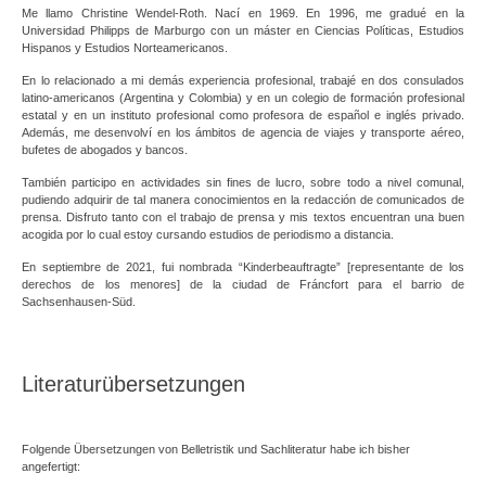
Me llamo Christine Wendel-Roth. Nací en 1969. En 1996, me gradué en la
Universidad Philipps de Marburgo con un máster en Ciencias Políticas, Estudios
Hispanos y Estudios Norteamericanos.
En lo relacionado a mi demás experiencia profesional, trabajé en dos consulados
latino-americanos (Argentina y Colombia) y en un colegio de formación profesional
estatal y en un instituto profesional como profesora de español e inglés privado.
Además, me desenvolví en los ámbitos de agencia de viajes y transporte aéreo,
bufetes de abogados y bancos.
También participo en actividades sin fines de lucro, sobre todo a nivel comunal,
pudiendo adquirir de tal manera conocimientos en la redacción de comunicados de
prensa. Disfruto tanto con el trabajo de prensa y mis textos encuentran una buen
acogida por lo cual estoy cursando estudios de periodismo a distancia.
En septiembre de 2021, fui nombrada “Kinderbeauftragte” [representante de los
derechos de los menores] de la ciudad de Fráncfort para el barrio de
Sachsenhausen-Süd.
Literaturübersetzungen
Folgende Übersetzungen von Belletristik und Sachliteratur habe ich bisher
angefertigt: