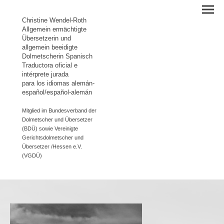
Christine Wendel-Roth
Allgemein ermächtigte
Übersetzerin und
allgemein beeidigte
Dolmetscherin Spanisch
Traductora oficial e
intérprete jurada
para los idiomas alemán-
español/español-alemán
Mitglied im Bundesverband der
Dolmetscher und Übersetzer
(BDÜ) sowie Vereinigte
Gerichtsdolmetscher und
Übersetzer /Hessen e.V.
(VGDÜ)