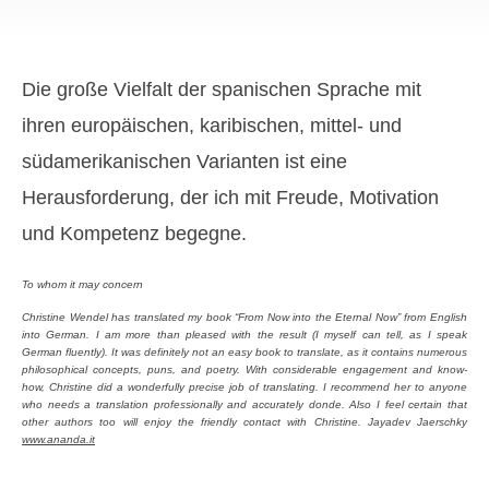
Die große Vielfalt der spanischen Sprache mit
ihren europäischen, karibischen, mittel- und
südamerikanischen Varianten ist eine
Herausforderung, der ich mit Freude, Motivation
und Kompetenz begegne.
To whom it may concern
Christine Wendel has translated my book “From Now into the Eternal Now” from English
into German. I am more than pleased with the result (I myself can tell, as I speak
German fluently). It was definitely not an easy book to translate, as it contains numerous
philosophical concepts, puns, and poetry. With considerable engagement and know-
how, Christine did a wonderfully precise job of translating. I recommend her to anyone
who needs a translation professionally and accurately donde. Also I feel certain that
other authors too will enjoy the friendly contact with Christine. Jayadev Jaerschky
www.ananda.it