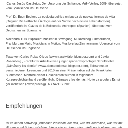
Carlos Jesús Castillejos: Der Ursprung der Schlange. VetH-Verlag, 2009, übersetzt
vom Spanischen ins Deutsche
Prof. Dr. Egon Becker: La ecología política en busca de nuevas formas de vida
[Original: Die Politische Ökologie auf der Suche nach neuen Lebensformen],
veröffentlicht in: Claves de la Existencia, Anthropos (Spanien), übersetzt vom
Deutschen ins Spanische
Alexandra Türk-Espitalier: Musiker in Bewegung. Musikverlag Zimmermann,
Frankfurt am Main. Musicians in Motion. Musikverlag Zimmermann. Übersetzt vom
Deutschen ins Englische.
Texte von Carlos Rojas Olivos (www.traselvidrio. blogspot.com) und Javier
Rosenberg , Frankfurter Arbeitskreise junger spanischsprachiger Schriftsteller
„Dámáso y los demás“ (www.damasodemas.blogspot.com), Teilnahme an
verschiedenen Lesungen und 2010 an einer Präsentation auf der Frankfurter
Buchmesse. Mehrere dieser Geschichten wurden in folgendem
Kurzgeschichtenband veröffentlicht: Dámaso y los demás: No te va a doler / Es tut
gar nicht weh (Zweisprachig). ABRAZOS, 2011.
Empfehlungen
Ist es schon schwierig, jemanden zu finden, der das, was wir schreiben, was wir mit
Worten ausdrücken möchten, interpretieren kann, dann stellt euch einmal vor, wie