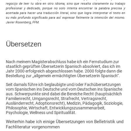
regocijo de leer tu obra en otro idioma, sino que resalta claramente su trabajo
profesional y dedicado, porque no solo intenta encontrar la palabra precisa y
acertada para hacer una traducción literal, sino que logra interpretar el texto en
su más profundo significado para así expresar fielmente la intención del mismo.
Javier Rosenberg, FFM.
Übersetzen
Nach meinem Magisterabschluss habe ich ein Fernstudium zur
staatlich geprüften Übersetzerin Spanisch absolviert, das ich im
Jahr 2000 erfolgreich abgeschlossen habe. 2000 folgte dann die
Bestellung zur „allgemein ermächtigten Übersetzerin Spanisch“.
Seit damals führe ich beglaubigte und/oder Fachübersetzungen
vom Spanischen ins Deutsche und vom Deutschen ins Spanische
aus. Schwerpunkte sind dabei die Bereiche Recht (hauptsächlich
Familienrecht, Umgangsrecht, Strafrecht, Vertragsrecht,
Ausländerrecht, Adoptionsrecht), Medizin, Pädagogik, Soziologie,
Philosophie, Wirtschaft, Entwicklungszusammenarbeit,
Psychologie, Wellness und Spiritualität.
Weiterhin habe ich einige Übersetzungen von Belletristik und
Fachliteratur vorgenommen